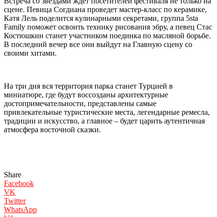
Встреча со звездами ждет посетителей фестиваля не только на
сцене. Певица Согдиана проведет мастер-класс по керамике,
Катя Лель поделится кулинарными секретами, группа 5sta
Family поможет освоить технику рисования эбру, а певец Стас
Костюшкин станет участником поединка по масляной борьбе.
В последний вечер все они выйдут на Главную сцену со
своими хитами.
На три дня вся территория парка станет Турцией в
миниатюре, где будут воссозданы архитектурные
достопримечательности, представлены самые
привлекательные туристические места, легендарные ремесла,
традиции и искусство, а главное – будет царить аутентичная
атмосфера восточной сказки.
Share
Facebook
VK
Twitter
WhatsApp