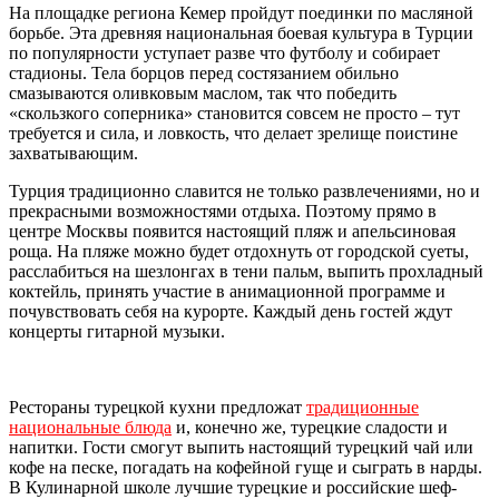
На площадке региона Кемер пройдут поединки по масляной
борьбе. Эта древняя национальная боевая культура в Турции
по популярности уступает разве что футболу и собирает
стадионы. Тела борцов перед состязанием обильно
смазываются оливковым маслом, так что победить
«скользкого соперника» становится совсем не просто – тут
требуется и сила, и ловкость, что делает зрелище поистине
захватывающим.
Турция традиционно славится не только развлечениями, но и
прекрасными возможностями отдыха. Поэтому прямо в
центре Москвы появится настоящий пляж и апельсиновая
роща. На пляже можно будет отдохнуть от городской суеты,
расслабиться на шезлонгах в тени пальм, выпить прохладный
коктейль, принять участие в анимационной программе и
почувствовать себя на курорте. Каждый день гостей ждут
концерты гитарной музыки.
Рестораны турецкой кухни предложат
традиционные
национальные блюда
и, конечно же, турецкие сладости и
напитки. Гости смогут выпить настоящий турецкий чай или
кофе на песке, погадать на кофейной гуще и сыграть в нарды.
В Кулинарной школе лучшие турецкие и российские шеф-