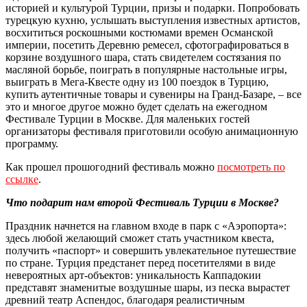
историей и культурой Турции, призы и подарки. Попробовать
турецкую кухню, услышать выступления известных артистов,
восхититься роскошными костюмами времен Османской
империи, посетить Деревню ремесел, сфотографироваться в
корзине воздушного шара, стать свидетелем состязания по
масляной борьбе, поиграть в популярные настольные игры,
выиграть в Мега-Квесте одну из 100 поездок в Турцию,
купить аутентичные товары и сувениры на Гранд-Базаре, – все
это и многое другое можно будет сделать на ежегодном
Фестивале Турции в Москве. Для маленьких гостей
организаторы фестиваля приготовили особую анимационную
программу.
Как прошел прошогодний фестиваль можно
посмотреть по
ссылке
.
Что подарит нам второй Фестиваль Турции в Москве?
Праздник начнется на главном входе в парк с «Аэропорта»:
здесь любой желающий сможет стать участником квеста,
получить «паспорт» и совершить увлекательное путешествие
по стране. Турция предстанет перед посетителями в виде
невероятных арт-объектов: уникальность Каппадокии
представят знаменитые воздушные шары, из песка вырастет
древний театр Аспендос, благодаря реалистичным