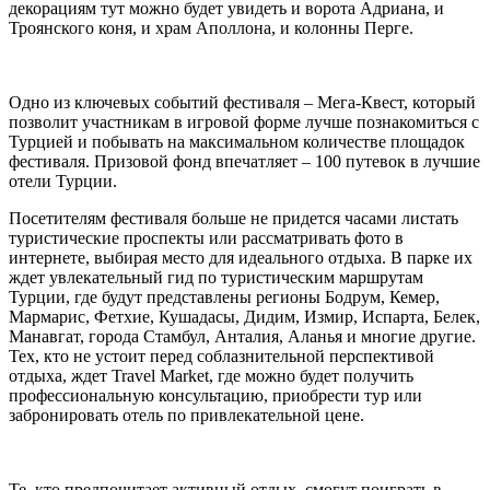
декорациям тут можно будет увидеть и ворота Адриана, и
Троянского коня, и храм Аполлона, и колонны Перге.
Одно из ключевых событий фестиваля – Мега-Квест, который
позволит участникам в игровой форме лучше познакомиться с
Турцией и побывать на максимальном количестве площадок
фестиваля. Призовой фонд впечатляет – 100 путевок в лучшие
отели Турции.
Посетителям фестиваля больше не придется часами листать
туристические проспекты или рассматривать фото в
интернете, выбирая место для идеального отдыха. В парке их
ждет увлекательный гид по туристическим маршрутам
Турции, где будут представлены регионы Бодрум, Кемер,
Мармарис, Фетхие, Кушадасы, Дидим, Измир, Испарта, Белек,
Манавгат, города Стамбул, Анталия, Аланья и многие другие.
Тех, кто не устоит перед соблазнительной перспективой
отдыха, ждет Travel Market, где можно будет получить
профессиональную консультацию, приобрести тур или
забронировать отель по привлекательной цене.
Те, кто предпочитает активный отдых, смогут поиграть в