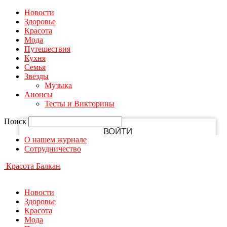
Новости
PASSWORD RECOVERY
SIGN IN
Welcome!
Здоровье
Красота
Мода
Log into your account
Путешествия
Кухня
Семья
Звезды
Ваше имя пользователя
Музыка
Анонсы
Тесты и Викторины
Ваш пароль
Поиск
О нашем журнале
Сотрудничество
Вы забыли свой пароль?
Красота Балкан
Восстановите свой пароль
Новости
Здоровье
Красота
Мода