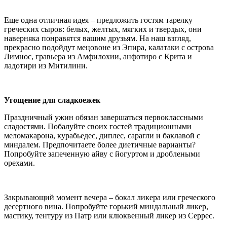
Еще одна отличная идея – предложить гостям тарелку
греческих сыров: белых, желтых, мягких и твердых, они
наверняка понравятся вашим друзьям. На наш взгляд,
прекрасно подойдут мецовоне из Эпира, калатаки с острова
Лимнос, гравьера из Амфилохии, анфотиро с Крита и
ладотири из Митилини.
Угощение для сладкоежек
Праздничный ужин обязан завершаться первоклассными
сладостями. Побалуйте своих гостей традиционными
меломакарона, курабьедес, диплес, сарагли и баклавой с
миндалем. Предпочитаете более диетичные варианты?
Попробуйте запеченную айву с йогуртом и дроблеными
орехами.
Закрывающий момент вечера – бокал ликера или греческого
десертного вина. Попробуйте горький миндальный ликер,
мастику, тентуру из Патр или клюквенный ликер из Серрес.