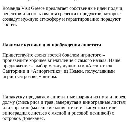
Команда Visit Greece предлагает собственные идеи подачи,
рецептов и использования греческих продуктов, которые
создадут нужную атмосферу и гарантированно порадуют
гостей.
Лакомые кусочки для пробуждения аппетита
Приветствуйте своих гостей бокалом игристого –
произведите хорошее впечатление с самого начала. Наше
предложение – выбор между душистым «Ассиртико»
Санторини и «Агиоргитико» из Немеи, полусладкими
игристым розовым вином.
На закуску предлагаем аппетитные шарики из нута и порея,
долму (смесь риса и трав, завернутая в виноградные листья)
или япракию (маленькие конвертики из капустных или
виноградных листьев с мясной и рисовой начинкой) с
островов Додеканес.